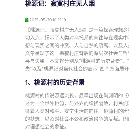
桃源记：寂寞村庄无人烟
2025-05-30 10:22:10
《桃源记：寂寞村庄无人烟》是一篇探索理想乡
切入点，揭示了人类对乌托邦的向往与在现实中
想与现实之间的冲突、人与自然的疏离、以及人
文章呈现了这一孤寂村庄背后的深层次社会与哲
寻与失望。本文将分别从“桃源村的历史背景”、
失”以及“桃源记对当代社会的启示”四个方面展
1、桃源村的历史背景
桃源村的传说源远流长，最早出现在陶渊明的《
述为一个世外桃源，与外界的纷扰隔绝，村民们
征着人类对和平、安宁生活的向往。桃源村的历
的梦想，以及对社会不公和政治纷争的反叛。因
对理想社会的象征。