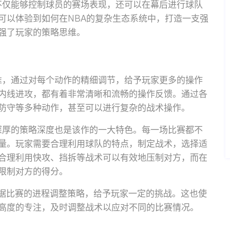
玩家不仅能够控制球员的赛场表现，还可以在幕后进行球队
可以体验到如何在NBA的复杂生态系统中，打造一支强
强了玩家的策略思维。
高水准，通过对每个动作的精细调节，给予玩家更多的操作
内线进攻，都有着非常清晰和流畅的操作反馈。通过各
防守等多种动作，甚至可以进行复杂的战术操作。
，其深厚的策略深度也是该作的一大特色。每一场比赛都不
量。玩家需要合理利用球队的特点，制定战术，选择适
合理利用快攻、挡拆等战术可以有效地压制对方，而在
限制对方的得分。
根据比赛的进程调整策略，给予玩家一定的挑战。这也使
高度的专注，及时调整战术以应对不同的比赛情况。