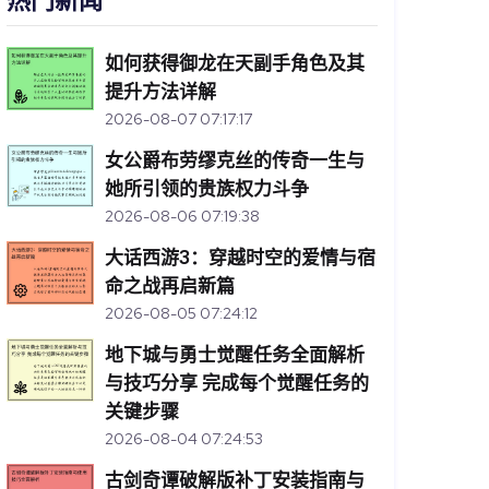
热门新闻
如何获得御龙在天副手角色及其
提升方法详解
2026-08-07 07:17:17
女公爵布劳缪克丝的传奇一生与
她所引领的贵族权力斗争
2026-08-06 07:19:38
大话西游3：穿越时空的爱情与宿
命之战再启新篇
2026-08-05 07:24:12
地下城与勇士觉醒任务全面解析
与技巧分享 完成每个觉醒任务的
关键步骤
2026-08-04 07:24:53
古剑奇谭破解版补丁安装指南与