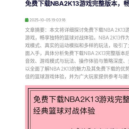
免费下载NBA2K13游戏完整版本
2025-10-05 19:03:18
文章摘要：本文将详细探讨免费下载NBA 2K
游戏，畅享独特的篮球对战体验。NBA 2K1
戏模式、真实的运动模拟和多样的玩法，吸引了
面入手，具体分析免费下载NBA 2K13完整
音效、游戏模式与玩法、操作体验与策略深度、
以全面了解NBA 2K13的魅力及其免费下载
佳的篮球游戏体验，并为广大玩家提供参考与建