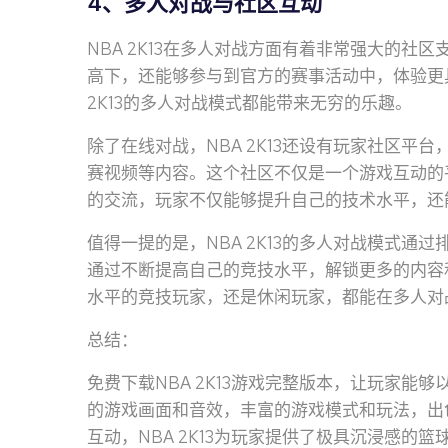
4、多人对战与社区互动
NBA 2K13在多人对战方面有着非常强大的
高下，还能够参与到官方的赛事活动中，体验更具
2K13的多人对战模式都能带来无穷的乐趣。
除了在线对战，NBA 2K13还设有玩家社区
赛视频等内容。这个社区不仅是一个游戏互动的
的交流，玩家不仅能够提升自己的技术水平，还
值得一提的是，NBA 2K13的多人对战模式
通过不断提高自己的竞技水平，解锁更多的内容
水平的竞技玩家，还是休闲玩家，都能在多人对
总结：
免费下载NBA 2K13游戏完整版本，让玩家
的游戏画面和音效，丰富的游戏模式和玩法，出
互动，NBA 2K13为玩家提供了极具沉浸感的