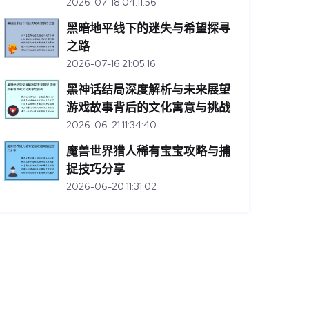
2026-07-18 04:11:56
黑暗地平线下的迷失与希望探寻
之路
2026-07-16 21:05:16
黑神话结局深度解析与未来展望
游戏故事背后的文化寓意与挑战
2026-06-21 11:34:40
魔兽世界猎人稀有宝宝攻略与捕
捉技巧分享
2026-06-20 11:31:02