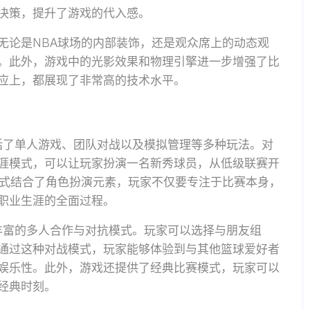
决策，提升了游戏的代入感。
无论是NBA球场的内部装饰，还是观众席上的动态观
。此外，游戏中的光影效果和物理引擎进一步增强了比
应上，都展现了非常高的技术水平。
中包括了单人游戏、团队对战以及模拟管理等多种玩法。对
涯模式，可以让玩家扮演一名新秀球员，从低级联赛开
模式结合了角色扮演元素，玩家不仅要专注于比赛本身，
职业生涯的全面过程。
供了丰富的多人合作与对抗模式。玩家可以选择与朋友组
通过这种对战模式，玩家能够体验到与其他篮球爱好者
娱乐性。此外，游戏还提供了经典比赛模式，玩家可以
经典时刻。