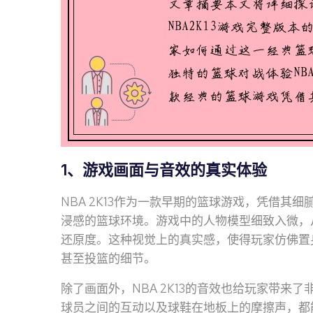
1、游戏画面与音效的真实体验
NBA 2K13作为一款早期的篮球游戏，凭借
浸感的篮球环境。游戏中的人物模型细致入微，
还原度。这种视觉上的真实感，使得玩家仿佛置
甚至投篮的细节。
除了画面外，NBA 2K13的音效也给玩家带
球员之间的互动以及球鞋在地板上的摩擦声，都